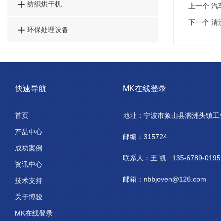

纺织烘干机
上一个
汽
下一个
清

环保处理设备
快速导航
MK在线登录
首页
地址：宁波市象山县泗洲头镇工
产品中心
邮编：315724
成功案例
联系人：王 凯 135-6789-0195
资讯中心
邮箱：nbbjoven@126.com
技术支持
关于博骏
MK在线登录