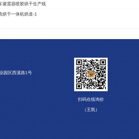
车避震器喷胶烘干生产线
洗烘干一体机烘道-1
业园区西溪路1号
扫码在线询价
（王凯）