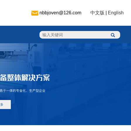
nbbjoven@126.com
中文版
|
English