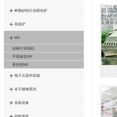

树脂砂轮行业固化炉

高温炉

MK
硅钢片涂漆机
平面输送MK
悬挂链MK

电子元器件烘箱

全不锈钢系列

非标设备

控制系统