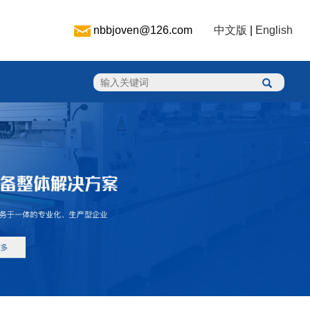
nbbjoven@126.com
中文版
|
English