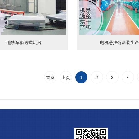
地轨车输送式烘房
电机悬挂链涂装生产
首页
上页
1
2
3
4