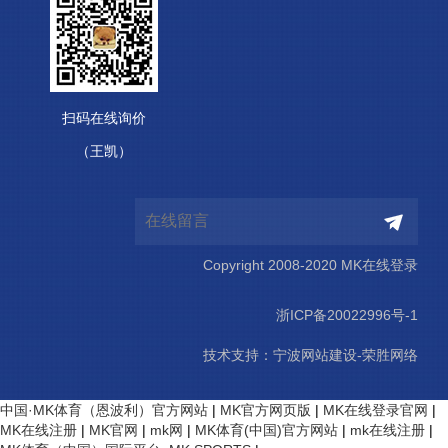
扫码在线询价
（王凯）
Copyright 2008-2020 MK在线登录
浙ICP备20022996号-1
技术支持：
宁波网站建设-荣胜网络
中国·MK体育（恩波利）官方网站
|
MK官方网页版
|
MK在线登录官网
|
MK在线注册
|
MK官网
|
mk网
|
MK体育(中国)官方网站
|
mk在线注册
|