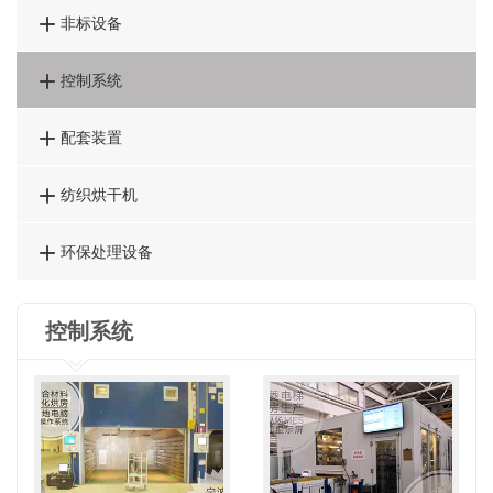

非标设备

控制系统

配套装置

纺织烘干机

环保处理设备
控制系统