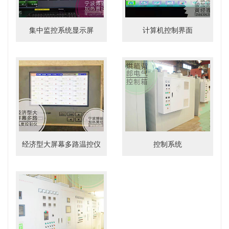
集中监控系统显示屏
计算机控制界面
经济型大屏幕多路温控仪
控制系统