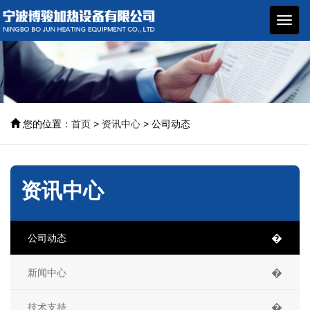
博骏
加热
设备
您的位置：
首页
>
资讯中心
> 公司动态
资讯中心
公司动态
�
新闻中心
�
技术支持
�