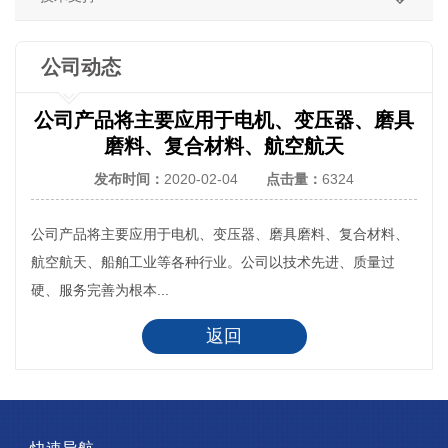
公司动态
公司产品将主要应用于电机、变压器、磨具
磨料、复合材料、航空航天
发布时间：
2020-02-04
点击量：
6324
公司产品将主要应用于电机、变压器、磨具磨料、复合材料、
航空航天、船舶工业等各种行业。公司以技术先进、质量过
硬、服务完善为根本...
返回